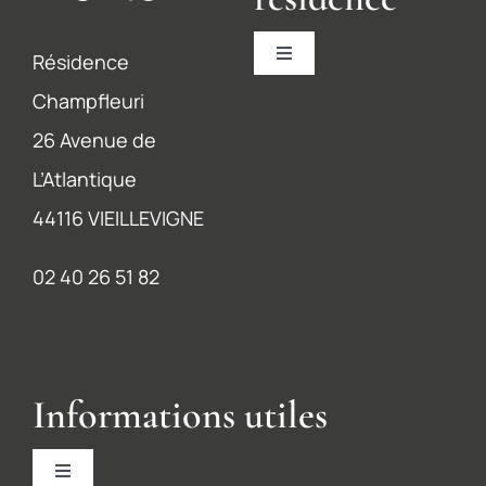
Résidence
Toggle
Navigation
Champfleuri
Accueil
26 Avenue de
L’Atlantique
La résidence
44116 VIEILLEVIGNE
L’accompagnement
02 40 26 51 82
Les services
Recrutement
Informations utiles
Contact
Toggle